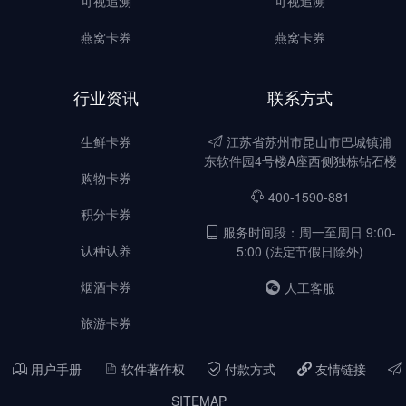
可视追溯
可视追溯
燕窝卡券
燕窝卡券
行业资讯
联系方式
生鲜卡券
江苏省苏州市昆山市巴城镇浦
东软件园4号楼A座西侧独栋钻石楼
购物卡券
400-1590-881
积分卡券
服务时间段：周一至周日 9:00-
认种认养
5:00 (法定节假日除外)
烟酒卡券
人工客服
旅游卡券
用户手册
软件著作权
付款方式
友情链接
SITEMAP